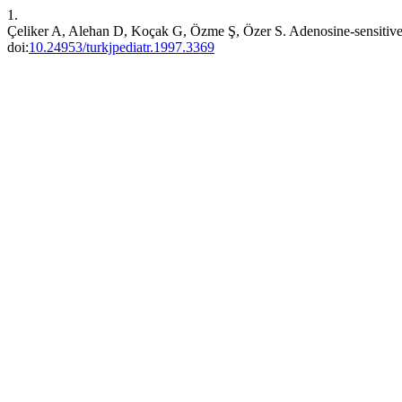
1.
Çeliker A, Alehan D, Koçak G, Özme Ş, Özer S. Adenosine-sensitive r
doi:
10.24953/turkjpediatr.1997.3369