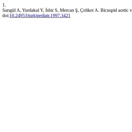
1.
Sarıgül A, Yurdakul Y, İsbir S, Mercan Ş, Çeliker A. Bicuspid aortic v
doi:
10.24953/turkjpediatr.1997.3421