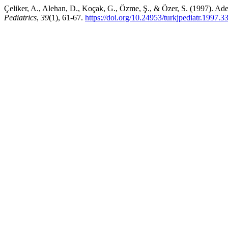
Çeliker, A., Alehan, D., Koçak, G., Özme, Ş., & Özer, S. (1997). Aden
Pediatrics
,
39
(1), 61-67.
https://doi.org/10.24953/turkjpediatr.1997.3