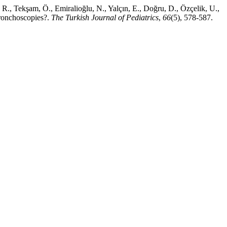
 R., Tekşam, Ö., Emiralioğlu, N., Yalçın, E., Doğru, D., Özçelik, U.,
 bronchoscopies?.
The Turkish Journal of Pediatrics
,
66
(5), 578-587.