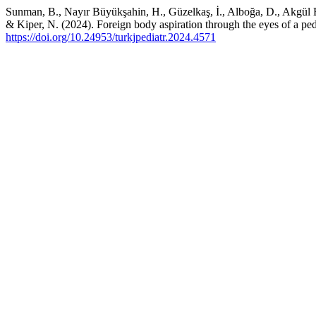
Sunman, B., Nayır Büyükşahin, H., Güzelkaş, İ., Alboğa, D., Akgül Erd
& Kiper, N. (2024). Foreign body aspiration through the eyes of a pedi
https://doi.org/10.24953/turkjpediatr.2024.4571